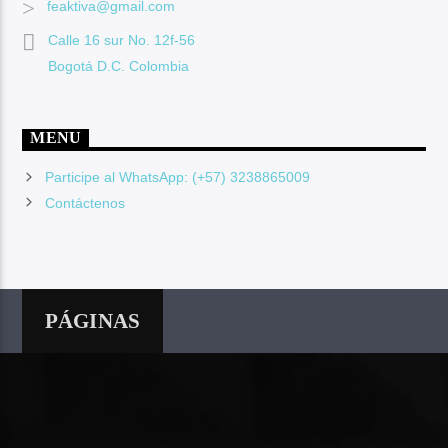
feaktiva@gmail.com
Calle 16 sur No. 12f-56
Bogotá D.C. Colombia
MENU
Participe al WhatsApp: (+57) 3238865009
Contáctenos
PÁGINAS