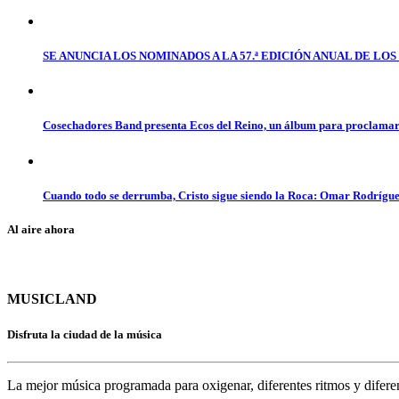
SE ANUNCIA LOS NOMINADOS A LA 57.ª EDICIÓN ANUAL DE L
Cosechadores Band presenta Ecos del Reino, un álbum para proclamar 
Cuando todo se derrumba, Cristo sigue siendo la Roca: Omar Rodrígue
Al aire ahora
MUSICLAND
Disfruta la ciudad de la música
La mejor música programada para oxigenar, diferentes ritmos y difere