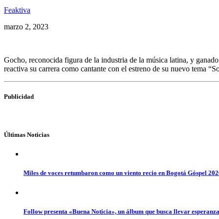
Feaktiva
marzo 2, 2023
Gocho, reconocida figura de la industria de la música latina, y gana
reactiva su carrera como cantante con el estreno de su nuevo tema “S
Publicidad
Últimas Noticias
Miles de voces retumbaron como un viento recio en Bogotá Góspel 20
Follow presenta «Buena Noticia», un álbum que busca llevar esperanz