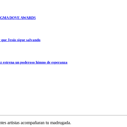
OS GMA DOVE AWARDS
que Jesús sigue salvando
z estrena un poderoso himno de esperanza
ntes artistas acompañaran tu madrugada.