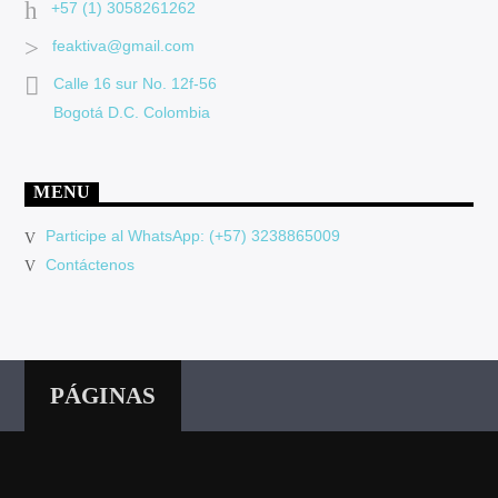
+57 (1) 3058261262
feaktiva@gmail.com
Calle 16 sur No. 12f-56
Bogotá D.C. Colombia
MENU
Participe al WhatsApp: (+57) 3238865009
Contáctenos
PÁGINAS