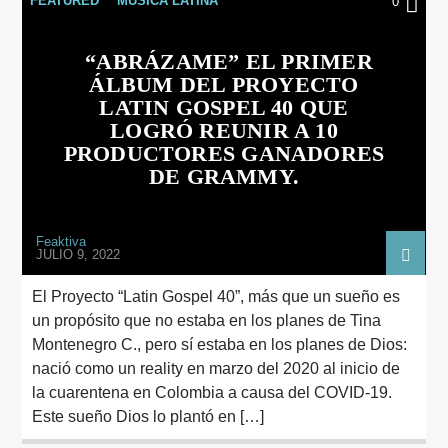
FEATURED
MÚSICA LATINA
0
ARTISTA
“ABRÁZAME” EL PRIMER
ÁLBUM DEL PROYECTO
LATIN GOSPEL 40 QUE
LOGRÓ REUNIR A 10
PRODUCTORES GANADORES
DE GRAMMY.
Feaktiva
JULIO 9, 2022
El Proyecto “Latin Gospel 40”, más que un sueño es
un propósito que no estaba en los planes de Tina
Montenegro C., pero sí estaba en los planes de Dios:
nació como un reality en marzo del 2020 al inicio de
la cuarentena en Colombia a causa del COVID-19.
Este sueño Dios lo plantó en […]