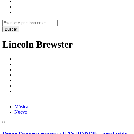
Lincoln Brewster
Música
Nuevo
0
Omar Oropesa estrena «HAY PODER», producido