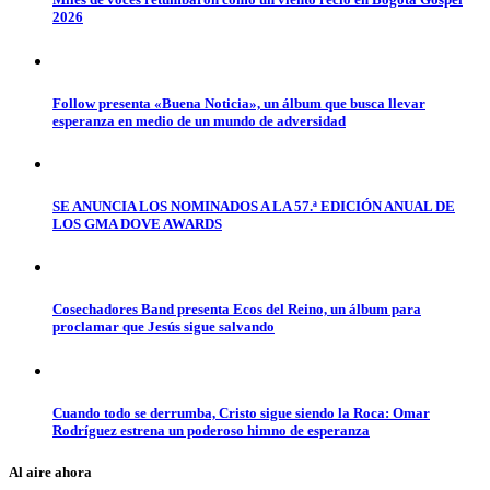
2026
Follow presenta «Buena Noticia», un álbum que busca llevar
esperanza en medio de un mundo de adversidad
SE ANUNCIA LOS NOMINADOS A LA 57.ª EDICIÓN ANUAL DE
LOS GMA DOVE AWARDS
Cosechadores Band presenta Ecos del Reino, un álbum para
proclamar que Jesús sigue salvando
Cuando todo se derrumba, Cristo sigue siendo la Roca: Omar
Rodríguez estrena un poderoso himno de esperanza
Al aire ahora