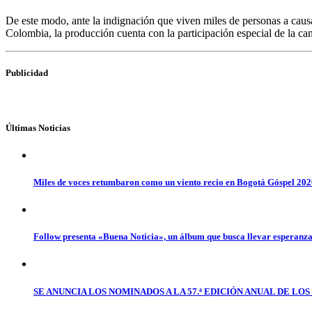
De este modo, ante la indignación que viven miles de personas a ca
Colombia, la producción cuenta con la participación especial de la c
Publicidad
Últimas Noticias
Miles de voces retumbaron como un viento recio en Bogotá Góspel 20
Follow presenta «Buena Noticia», un álbum que busca llevar esperanz
SE ANUNCIA LOS NOMINADOS A LA 57.ª EDICIÓN ANUAL DE L