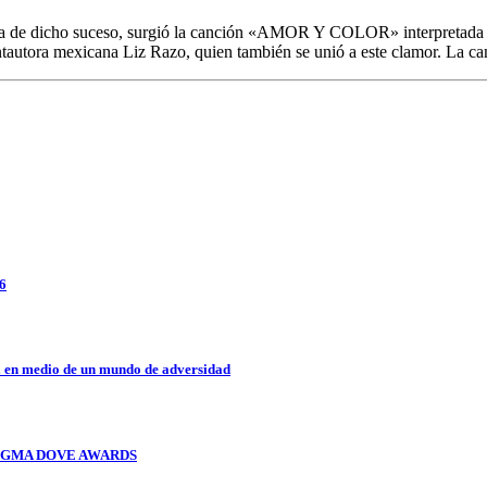
usa de dicho suceso, surgió la canción «AMOR Y COLOR» interpretada 
antautora mexicana Liz Razo, quien también se unió a este clamor. La c
26
a en medio de un mundo de adversidad
OS GMA DOVE AWARDS