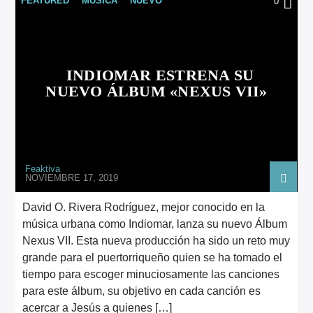
FEATURED
MÚSICA
NUEVO
0
ARTISTA
INDIOMAR ESTRENA SU
NUEVO ÁLBUM «NEXUS VII»
Feaktiva
NOVIEMBRE 17, 2019
David O. Rivera Rodríguez, mejor conocido en la
música urbana como Indiomar, lanza su nuevo Álbum
Nexus VII. Esta nueva producción ha sido un reto muy
grande para el puertorriqueño quien se ha tomado el
tiempo para escoger minuciosamente las canciones
para este álbum, su objetivo en cada canción es
acercar a Jesús a quienes […]