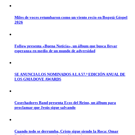
Miles de voces retumbaron como un viento recio en Bogotá Góspel
2026
Follow presenta «Buena Noticia», un álbum que busca llevar
esperanza en medio de un mundo de adversidad
SE ANUNCIA LOS NOMINADOS A LA 57.ª EDICIÓN ANUAL DE
LOS GMA DOVE AWARDS
Cosechadores Band presenta Ecos del Reino, un álbum para
proclamar que Jesús sigue salvando
Cuando todo se derrumba, Cristo sigue siendo la Roca: Omar