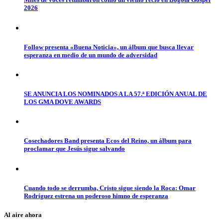
2026
Follow presenta «Buena Noticia», un álbum que busca llevar
esperanza en medio de un mundo de adversidad
SE ANUNCIA LOS NOMINADOS A LA 57.ª EDICIÓN ANUAL DE
LOS GMA DOVE AWARDS
Cosechadores Band presenta Ecos del Reino, un álbum para
proclamar que Jesús sigue salvando
Cuando todo se derrumba, Cristo sigue siendo la Roca: Omar
Rodríguez estrena un poderoso himno de esperanza
Al aire ahora