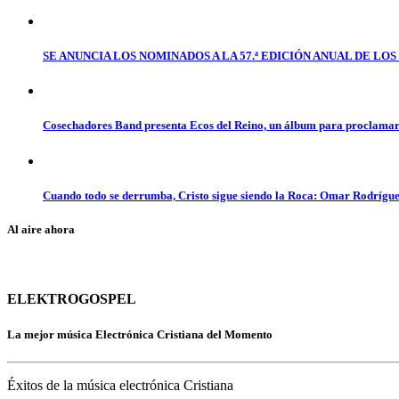
SE ANUNCIA LOS NOMINADOS A LA 57.ª EDICIÓN ANUAL DE L
Cosechadores Band presenta Ecos del Reino, un álbum para proclamar 
Cuando todo se derrumba, Cristo sigue siendo la Roca: Omar Rodrígue
Al aire ahora
ELEKTROGOSPEL
La mejor música Electrónica Cristiana del Momento
Éxitos de la música electrónica Cristiana