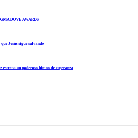
OS GMA DOVE AWARDS
que Jesús sigue salvando
z estrena un poderoso himno de esperanza