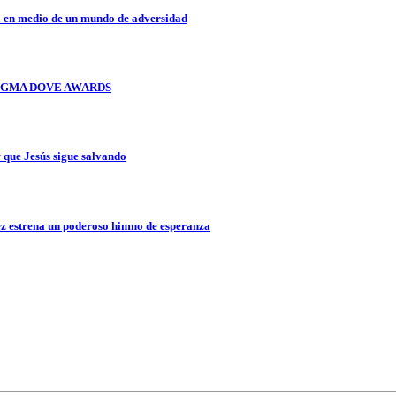
a en medio de un mundo de adversidad
OS GMA DOVE AWARDS
que Jesús sigue salvando
z estrena un poderoso himno de esperanza