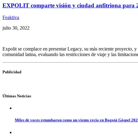
EXPOLIT comparte visión y ciudad anfitriona para 
Feaktiva
julio 30, 2022
Expolit se complace en presentar Legacy, su más reciente proyecto, 
comunidad latina, evaluando las restricciones de viaje y las limitacion
Publicidad
Últimas Noticias
Miles de voces retumbaron como un viento recio en Bogotá Góspel 20