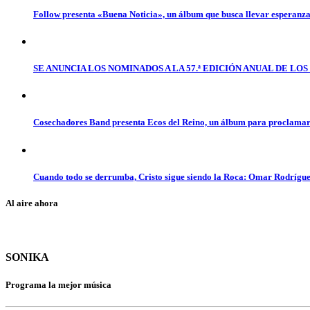
Follow presenta «Buena Noticia», un álbum que busca llevar esperanz
SE ANUNCIA LOS NOMINADOS A LA 57.ª EDICIÓN ANUAL DE L
Cosechadores Band presenta Ecos del Reino, un álbum para proclamar 
Cuando todo se derrumba, Cristo sigue siendo la Roca: Omar Rodrígue
Al aire ahora
SONIKA
Programa la mejor música