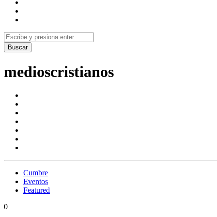
medioscristianos
Cumbre
Eventos
Featured
0