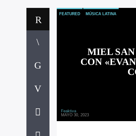
FEATURED
MÚSICA LATINA
MIEL SAN
CON «EVAN
C
Feaktiva
MAYO 30, 2023