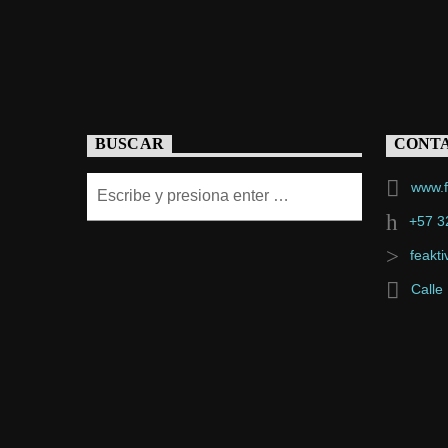
BUSCAR
CONT
www.f
+57 3
feakt
Calle