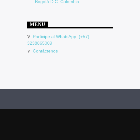
Bogotá D.C. Colombia
MENU
Participe al WhatsApp: (+57)
3238865009
Contáctenos