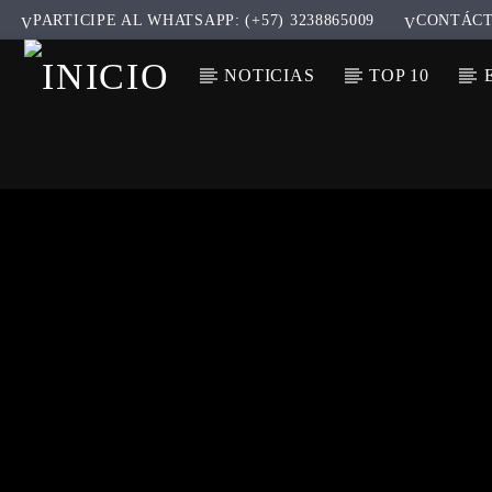
PARTICIPE AL WHATSAPP: (+57) 3238865009
CONTÁC
NOTICIAS
TOP 10
CANCIÓ
TÍT
ARTIS