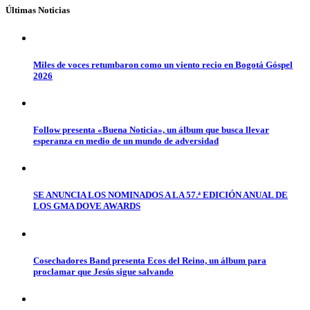
Últimas Noticias
Miles de voces retumbaron como un viento recio en Bogotá Góspel
2026
Follow presenta «Buena Noticia», un álbum que busca llevar
esperanza en medio de un mundo de adversidad
SE ANUNCIA LOS NOMINADOS A LA 57.ª EDICIÓN ANUAL DE
LOS GMA DOVE AWARDS
Cosechadores Band presenta Ecos del Reino, un álbum para
proclamar que Jesús sigue salvando