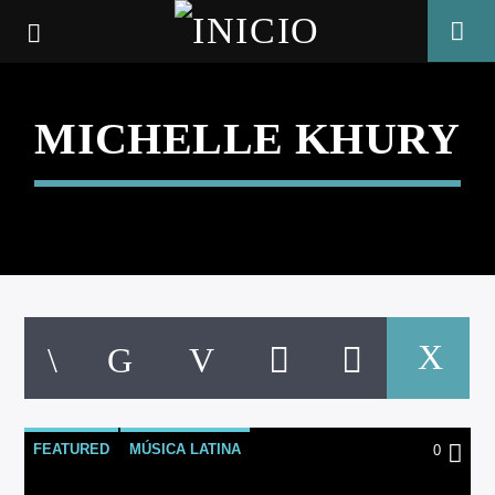
MICHELLE KHURY
CANCIÓN ACTUAL
FEATURED
MÚSICA LATINA
0
TÍTULO