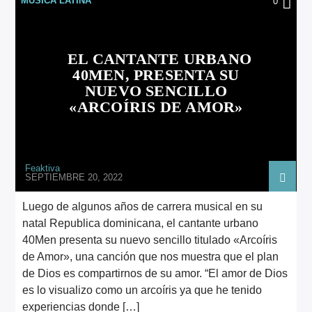
MÚSICA LATINA
0
ARTISTA
EL CANTANTE URBANO
40MEN, PRESENTA SU
NUEVO SENCILLO
«ARCOÍRIS DE AMOR»
Feaktiva
SEPTIEMBRE 20, 2022
Luego de algunos años de carrera musical en su
natal Republica dominicana, el cantante urbano
40Men presenta su nuevo sencillo titulado «Arcoíris
de Amor», una canción que nos muestra que el plan
de Dios es compartirnos de su amor. “El amor de Dios
es lo visualizo como un arcoíris ya que he tenido
experiencias donde […]