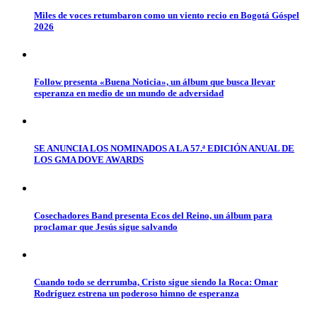
Miles de voces retumbaron como un viento recio en Bogotá Góspel
2026
Follow presenta «Buena Noticia», un álbum que busca llevar
esperanza en medio de un mundo de adversidad
SE ANUNCIA LOS NOMINADOS A LA 57.ª EDICIÓN ANUAL DE
LOS GMA DOVE AWARDS
Cosechadores Band presenta Ecos del Reino, un álbum para
proclamar que Jesús sigue salvando
Cuando todo se derrumba, Cristo sigue siendo la Roca: Omar
Rodríguez estrena un poderoso himno de esperanza