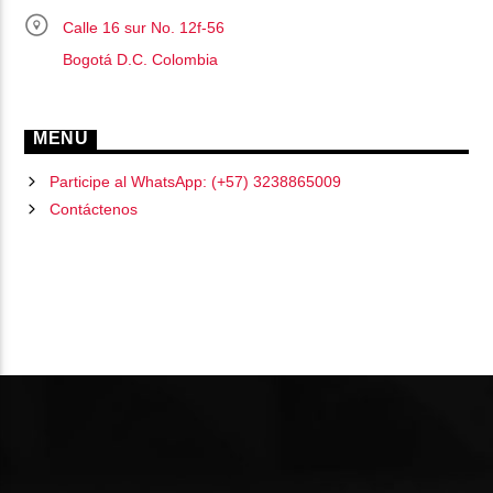
Calle 16 sur No. 12f-56
Bogotá D.C. Colombia
MENU
Participe al WhatsApp: (+57) 3238865009
Contáctenos
PÁGINAS