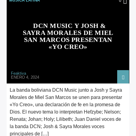
MÚSICA LATINA
0
ARTISTA
DCN MUSIC Y JOSH &
SAYRA MORALES DE MIEL
SAN MARCOS PRESENTAN
«YO CREO»
Feaktiva
ENERO 4, 2024
La banda boliviana DCN Music junto a Josh y Sayra
Morales de Miel San Marcos se unen para presentar
«Yo Creo», una declaración de fe en la promesa de
Dios. El nuevo tema lo interpretan Hefzybe; Nelson;
Renata; Johan; Holy; Lilibeth; Juan Daniel voces de
la banda DCN; Josh & Sayra Morales voces
principales de […]