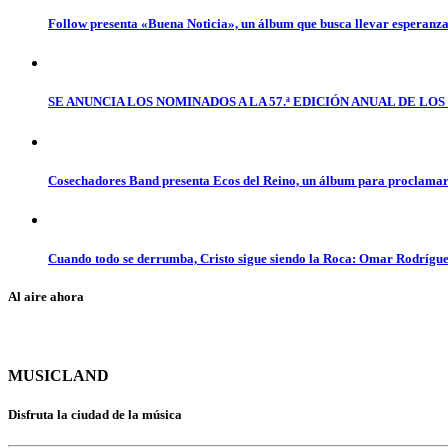
Follow presenta «Buena Noticia», un álbum que busca llevar esperanz
SE ANUNCIA LOS NOMINADOS A LA 57.ª EDICIÓN ANUAL DE L
Cosechadores Band presenta Ecos del Reino, un álbum para proclamar 
Cuando todo se derrumba, Cristo sigue siendo la Roca: Omar Rodrígue
Al aire ahora
MUSICLAND
Disfruta la ciudad de la música