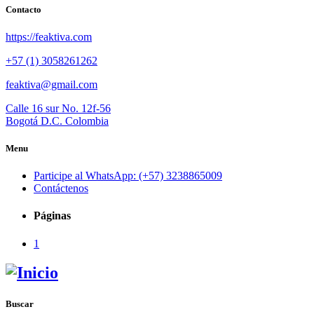
Contacto
https://feaktiva.com
+57 (1) 3058261262
feaktiva@gmail.com
Calle 16 sur No. 12f-56
Bogotá D.C. Colombia
Menu
Participe al WhatsApp: (+57) 3238865009
Contáctenos
Páginas
1
Buscar