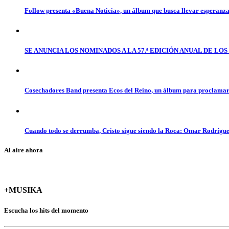
Follow presenta «Buena Noticia», un álbum que busca llevar esperanz
SE ANUNCIA LOS NOMINADOS A LA 57.ª EDICIÓN ANUAL DE L
Cosechadores Band presenta Ecos del Reino, un álbum para proclamar 
Cuando todo se derrumba, Cristo sigue siendo la Roca: Omar Rodrígue
Al aire ahora
+MUSIKA
Escucha los hits del momento