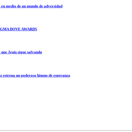
a en medio de un mundo de adversidad
OS GMA DOVE AWARDS
que Jesús sigue salvando
z estrena un poderoso himno de esperanza