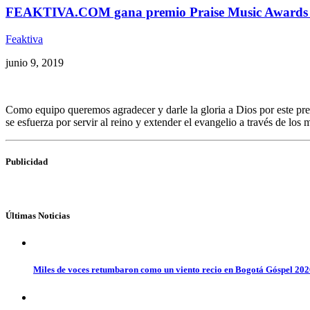
FEAKTIVA.COM gana premio Praise Music Awards 20
Feaktiva
junio 9, 2019
Como equipo queremos agradecer y darle la gloria a Dios por este 
se esfuerza por servir al reino y extender el evangelio a través de los 
Publicidad
Últimas Noticias
Miles de voces retumbaron como un viento recio en Bogotá Góspel 20