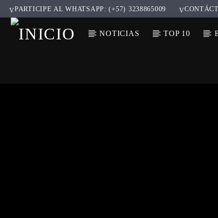
PARTICIPE AL WHATSAPP: (+57) 3238865009
CONTÁC
NOTICIAS
TOP 10
CANCIÓ
TÍT
ARTIS