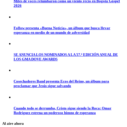
Miles de voces retumbaron como un viento recio en Bogotá Góspel
2026
Follow presenta «Buena Noticia», un álbum que busca llevar
esperanza en medio de un mundo de adversidad
SE ANUNCIA LOS NOMINADOS A LA 57.ª EDICIÓN ANUAL DE
LOS GMA DOVE AWARDS
Cosechadores Band presenta Ecos del Reino, un álbum para
proclamar que Jesús sigue salvando
Cuando todo se derrumba, Cristo sigue siendo la Roca: Omar
Rodríguez estrena un poderoso himno de esperanza
Al aire ahora