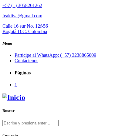
+57 (1) 3058261262
feaktiva@gmail.com
Calle 16 sur No. 12f-56
Bogotá D.C. Colombia
Menu
Participe al WhatsApp: (+57) 3238865009
Contáctenos
Páginas
1
Buscar
Contacto