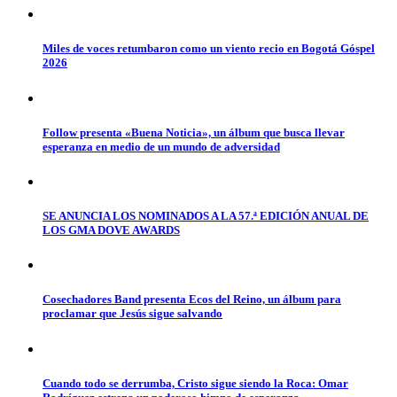
Miles de voces retumbaron como un viento recio en Bogotá Góspel
2026
Follow presenta «Buena Noticia», un álbum que busca llevar
esperanza en medio de un mundo de adversidad
SE ANUNCIA LOS NOMINADOS A LA 57.ª EDICIÓN ANUAL DE
LOS GMA DOVE AWARDS
Cosechadores Band presenta Ecos del Reino, un álbum para
proclamar que Jesús sigue salvando
Cuando todo se derrumba, Cristo sigue siendo la Roca: Omar