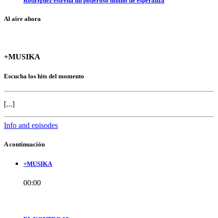
Rodríguez estrena un poderoso himno de esperanza
Al aire ahora
+MUSIKA
Escucha los hits del momento
[...]
Info and episodes
A continuación
+MUSIKA
00:00