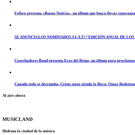
Follow presenta «Buena Noticia», un álbum que busca llevar esperanz
SE ANUNCIA LOS NOMINADOS A LA 57.ª EDICIÓN ANUAL DE L
Cosechadores Band presenta Ecos del Reino, un álbum para proclamar 
Cuando todo se derrumba, Cristo sigue siendo la Roca: Omar Rodrígue
Al aire ahora
MUSICLAND
Disfruta la ciudad de la música