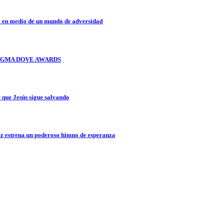
a en medio de un mundo de adversidad
OS GMA DOVE AWARDS
que Jesús sigue salvando
z estrena un poderoso himno de esperanza