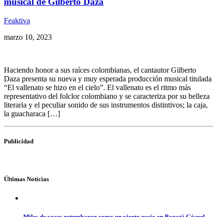
musical de Gilberto Daza
Feaktiva
marzo 10, 2023
Haciendo honor a sus raíces colombianas, el cantautor Gilberto
Daza presenta su nueva y muy esperada producción musical titulada
“El vallenato se hizo en el cielo”. El vallenato es el ritmo más
representativo del folclor colombiano y se caracteriza por su belleza
literaria y el peculiar sonido de sus instrumentos distintivos; la caja,
la guacharaca […]
Publicidad
Últimas Noticias
Miles de voces retumbaron como un viento recio en Bogotá Góspel