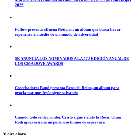
2026
Follow presenta «Buena Noticia», un álbum que busca llevar
esperanza en medio de un mundo de adversidad
SE ANUNCIA LOS NOMINADOS A LA 57.ª EDICIÓN ANUAL DE
LOS GMA DOVE AWARDS
Cosechadores Band presenta Ecos del Reino, un álbum para
proclamar que Jesús sigue salvando
Cuando todo se derrumba, Cristo sigue siendo la Roca: Omar
Rodríguez estrena un poderoso himno de esperanza
Al aire ahora