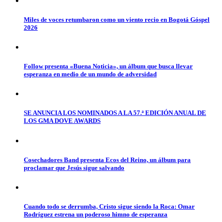
Miles de voces retumbaron como un viento recio en Bogotá Góspel
2026
Follow presenta «Buena Noticia», un álbum que busca llevar
esperanza en medio de un mundo de adversidad
SE ANUNCIA LOS NOMINADOS A LA 57.ª EDICIÓN ANUAL DE
LOS GMA DOVE AWARDS
Cosechadores Band presenta Ecos del Reino, un álbum para
proclamar que Jesús sigue salvando
Cuando todo se derrumba, Cristo sigue siendo la Roca: Omar
Rodríguez estrena un poderoso himno de esperanza