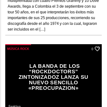
multipremiada con cuatro Premios Grammy y 10 Dove
Awards, llega a Colombia el 3 de septiembre con su
tour 50 años, en el que interpretarán los éxitos más
importantes de sus 25 producciones, recorriendo su
discografía desde el año 1974 y con la cual, lograron
ser incluidos en el […]
MÚSICA ROCK
0
LA BANDA DE LOS
“ROCKDOCTORS”
ZINTONIZADOZ LANZA SU
NUEVO SENCILLO
«PREOCUPAZION»
Feaktiva