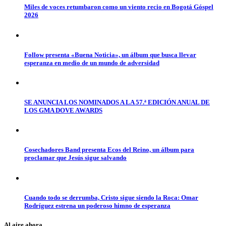
Miles de voces retumbaron como un viento recio en Bogotá Góspel
2026
Follow presenta «Buena Noticia», un álbum que busca llevar
esperanza en medio de un mundo de adversidad
SE ANUNCIA LOS NOMINADOS A LA 57.ª EDICIÓN ANUAL DE
LOS GMA DOVE AWARDS
Cosechadores Band presenta Ecos del Reino, un álbum para
proclamar que Jesús sigue salvando
Cuando todo se derrumba, Cristo sigue siendo la Roca: Omar
Rodríguez estrena un poderoso himno de esperanza
Al aire ahora