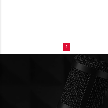
PÁGINAS
1