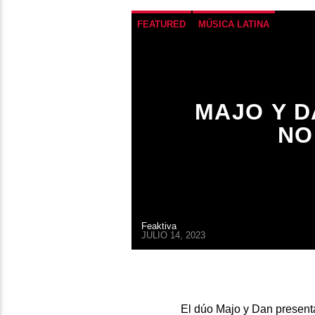
FEATURED
MÚSICA LATINA
MAJO Y 
NO
Feaktiva
JULIO 14, 2023
El dúo Majo y Dan presenta