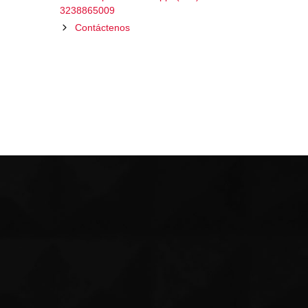
3238865009
Contáctenos