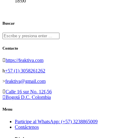
18:00
Buscar
Contacto
https://feaktiva.com
+57 (1) 3058261262
feaktiva@gmail.com
Calle 16 sur No. 12f-56
Bogotá D.C. Colombia
Menu
Participe al WhatsApp: (+57) 3238865009
Contáctenos