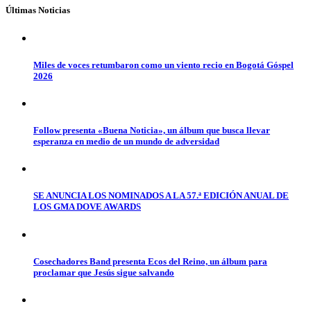
Últimas Noticias
Miles de voces retumbaron como un viento recio en Bogotá Góspel
2026
Follow presenta «Buena Noticia», un álbum que busca llevar
esperanza en medio de un mundo de adversidad
SE ANUNCIA LOS NOMINADOS A LA 57.ª EDICIÓN ANUAL DE
LOS GMA DOVE AWARDS
Cosechadores Band presenta Ecos del Reino, un álbum para
proclamar que Jesús sigue salvando