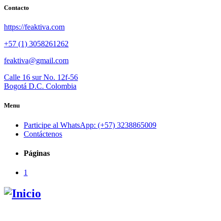
Contacto
https://feaktiva.com
+57 (1) 3058261262
feaktiva@gmail.com
Calle 16 sur No. 12f-56
Bogotá D.C. Colombia
Menu
Participe al WhatsApp: (+57) 3238865009
Contáctenos
Páginas
1