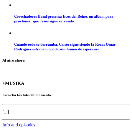
Cosechadores Band presenta Ecos del Reino, un álbum para
proclamar que Jesús sigue salvando
Cuando todo se derrumba, Cristo sigue siendo la Roca: Omar
Rodríguez estrena un poderoso himno de esperanza
Al aire ahora
+MUSIKA
Escucha los hits del momento
[...]
Info and episodes