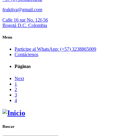
feaktiva@gmail.com
Calle 16 sur No. 12f-56
Bogotá D.C. Colombia
Menu
Participe al WhatsApp: (+57) 3238865009
Contáctenos
Páginas
Next
1
2
3
4
Buscar