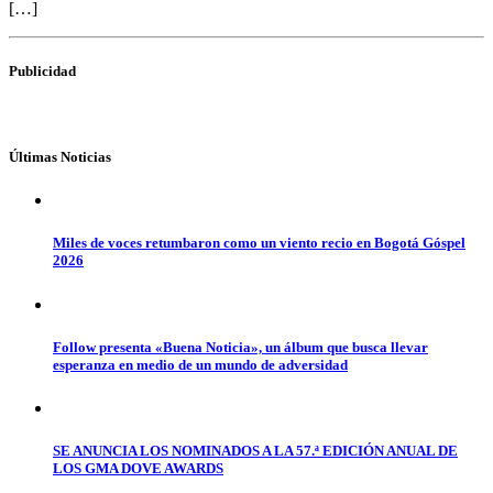
[…]
Publicidad
Últimas Noticias
Miles de voces retumbaron como un viento recio en Bogotá Góspel
2026
Follow presenta «Buena Noticia», un álbum que busca llevar
esperanza en medio de un mundo de adversidad
SE ANUNCIA LOS NOMINADOS A LA 57.ª EDICIÓN ANUAL DE
LOS GMA DOVE AWARDS