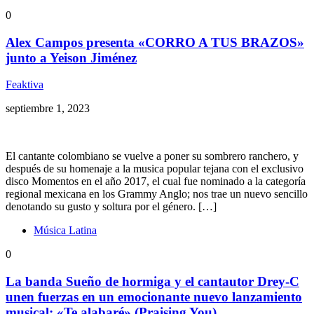
0
Alex Campos presenta «CORRO A TUS BRAZOS»
junto a Yeison Jiménez
Feaktiva
septiembre 1, 2023
El cantante colombiano se vuelve a poner su sombrero ranchero, y
después de su homenaje a la musica popular tejana con el exclusivo
disco Momentos en el año 2017, el cual fue nominado a la categoría
regional mexicana en los Grammy Anglo; nos trae un nuevo sencillo
denotando su gusto y soltura por el género. […]
Música Latina
0
La banda Sueño de hormiga y el cantautor Drey-C
unen fuerzas en un emocionante nuevo lanzamiento
musical: «Te alabaré» (Praising You)