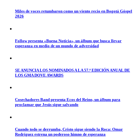
Miles de voces retumbaron como un viento recio en Bogotá Góspel
2026
Follow presenta «Buena Noticia», un álbum que busca llevar
esperanza en medio de un mundo de adversidad
SE ANUNCIA LOS NOMINADOS A LA 57.ª EDICIÓN ANUAL DE
LOS GMA DOVE AWARDS
Cosechadores Band presenta Ecos del Reino, un álbum para
proclamar que Jesús sigue salvando
Cuando todo se derrumba, Cristo sigue siendo la Roca: Omar
Rodríguez estrena un poderoso himno de esperanza