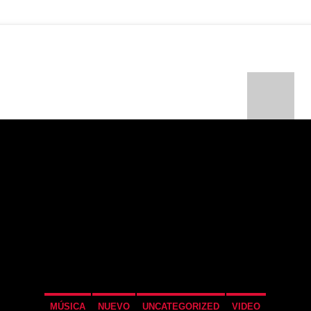
ONTÁCTENOS
TOP 10
EVENTOS
PROGRAMAS
N ACTUAL
ULO
TA
MÚSICA
NUEVO
UNCATEGORIZED
VIDEO