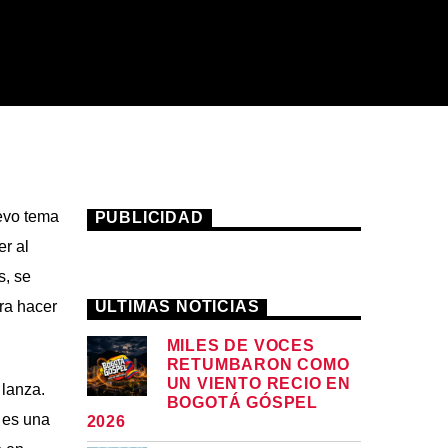
evo tema
PUBLICIDAD
r al
s, se
ra hacer
ÚLTIMAS NOTICIAS
MILES DE VOCES
RETUMBARON COMO
UN VIENTO RECIO EN
 lanza.
BOGOTÁ GÓSPEL
a es una
2026