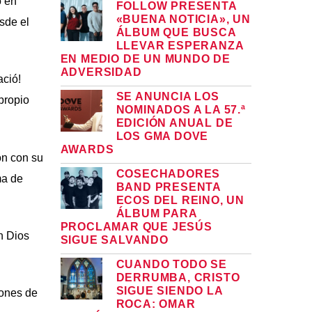
ó en
FOLLOW PRESENTA
«BUENA NOTICIA», UN
sde el
ÁLBUM QUE BUSCA
LLEVAR ESPERANZA
EN MEDIO DE UN MUNDO DE
ADVERSIDAD
ació!
SE ANUNCIA LOS
propio
NOMINADOS A LA 57.ª
EDICIÓN ANUAL DE
LOS GMA DOVE
AWARDS
ón con su
COSECHADORES
ma de
BAND PRESENTA
ECOS DEL REINO, UN
ÁLBUM PARA
PROCLAMAR QUE JESÚS
n Dios
SIGUE SALVANDO
CUANDO TODO SE
DERRUMBA, CRISTO
SIGUE SIENDO LA
iones de
ROCA: OMAR