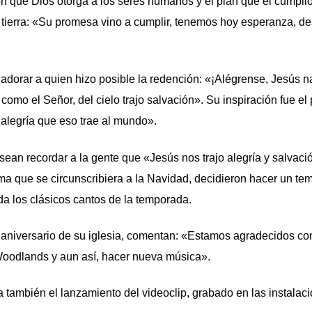
ción que Dios otorga a los seres humanos y el plan que él cumpli
 tierra: «Su promesa vino a cumplir, tenemos hoy esperanza, de
 adorar a quien hizo posible la redención: «¡Alégrense, Jesús n
como el Señor, del cielo trajo salvación». Su inspiración fue el 
alegría que eso trae al mundo».
ean recordar a la gente que «Jesús nos trajo alegría y salvaci
ma que se circunscribiera a la Navidad, decidieron hacer un te
da los clásicos cantos de la temporada.
 aniversario de su iglesia, comentan: «Estamos agradecidos co
Woodlands y aun así, hacer nueva música».
 también el lanzamiento del videoclip, grabado en las instalac