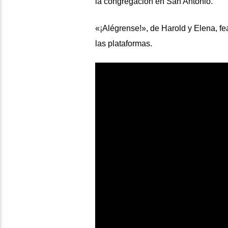
la congregación en San Antonio.
«¡Alégrense!», de Harold y Elena, fea
las plataformas.