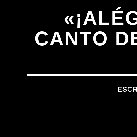
«¡ALÉ
CANTO D
ESC