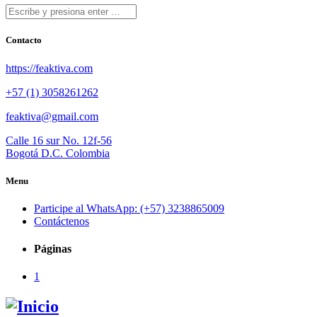
Contacto
https://feaktiva.com
+57 (1) 3058261262
feaktiva@gmail.com
Calle 16 sur No. 12f-56
Bogotá D.C. Colombia
Menu
Participe al WhatsApp: (+57) 3238865009
Contáctenos
Páginas
1