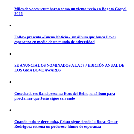
Miles de voces retumbaron como un viento recio en Bogotá Góspel
2026
Follow presenta «Buena Noticia», un álbum que busca llevar
esperanza en medio de un mundo de adversidad
SE ANUNCIA LOS NOMINADOS A LA 57.ª EDICIÓN ANUAL DE
LOS GMA DOVE AWARDS
Cosechadores Band presenta Ecos del Reino, un álbum para
proclamar que Jesús sigue salvando
Cuando todo se derrumba, Cristo sigue siendo la Roca: Omar
Rodríguez estrena un poderoso himno de esperanza