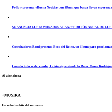
Follow presenta «Buena Noticia», un álbum que busca llevar esperanz
SE ANUNCIA LOS NOMINADOS A LA 57.ª EDICIÓN ANUAL DE L
Cosechadores Band presenta Ecos del Reino, un álbum para proclamar 
Cuando todo se derrumba, Cristo sigue siendo la Roca: Omar Rodrígue
Al aire ahora
+MUSIKA
Escucha los hits del momento