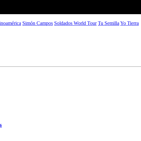
inoamérica
Simón Campos
Soldados World Tour
Tu Semilla
Yo Tierra
26