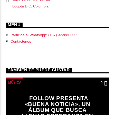
Bogotá D.C. Colombia
MENU
Participe al WhatsApp: (+57) 3238865009
Contáctenos
TAMBIÉN TE PUEDE GUSTAR
MÚSICA
0
FOLLOW PRESENTA
«BUENA NOTICIA», UN
ÁLBUM QUE BUSCA