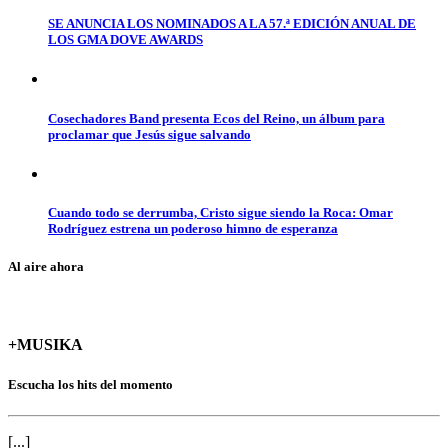
SE ANUNCIA LOS NOMINADOS A LA 57.ª EDICIÓN ANUAL DE
LOS GMA DOVE AWARDS
Cosechadores Band presenta Ecos del Reino, un álbum para
proclamar que Jesús sigue salvando
Cuando todo se derrumba, Cristo sigue siendo la Roca: Omar
Rodríguez estrena un poderoso himno de esperanza
Al aire ahora
+MUSIKA
Escucha los hits del momento
[...]