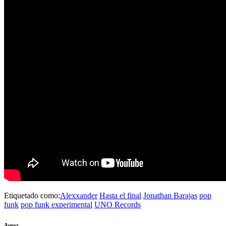
Etiquetado como:
Alexxander
Hasta el final
Jonathan Barajas
pop
funk
pop funk experimental
UNO Records
Autor