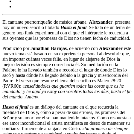
El cantante puertorriqueño de música urbana,
Alexxander
, presenta
hoy un nuevo sencillo titulado
Hasta el final
. Se trata de un tema de
género pop funk experimental con el que el intérprete le recuerda a
sus oyentes que las promesas de Dios no tienen fecha de caducidad.
Producido por
Jonathan Barajas
, de acuerdo con
Alexxander
este
nuevo tema está basado en su experiencia personal al descubrir que,
sin importar cuántas veces falle, en lugar de alejarse de Dios la
mejor decisión es siempre correr hacia él. Su meditación en la
Palabra lo ha llevado también a recordar el lugar de donde Dios lo
sacó y hasta dónde ha llegado debido a la gracia y misericordia del
Padre. El verso que resume el tema del sencillo es Mateo 28:20
(RVR60):
«enseñándoles que guarden todas las cosas que os he
mandado; y he aquí yo estoy con vosotros todos los días, hasta el fin
del mundo. Amén»
.
Hasta el final
es un diálogo del cantante en el que recuerda la
fidelidad de Dios y, cómo a pesar de sus errores, las promesas del
Señor y su amor por él se han mantenido intactos. Como respuesta a
ese amor incondicional el artista manifiesta su deseo de mantener su
confianza firmemente arraigada en Cristo.
«Su promesa de siempre
estar con nosotros no cambiará y cualquier temor o duda al