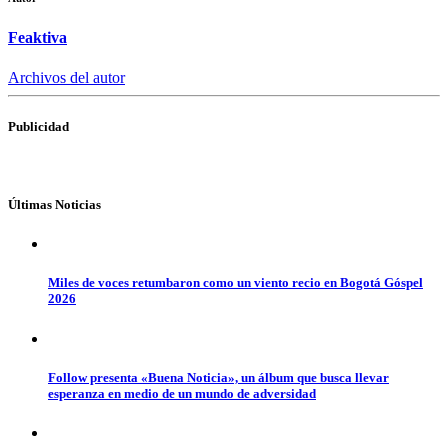
Feaktiva
Archivos del autor
Publicidad
Últimas Noticias
Miles de voces retumbaron como un viento recio en Bogotá Góspel
2026
Follow presenta «Buena Noticia», un álbum que busca llevar
esperanza en medio de un mundo de adversidad