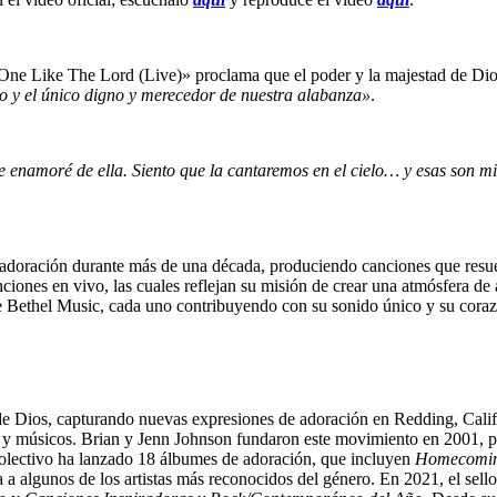
ne Like The Lord (Live)» proclama que el poder y la majestad de Dios 
o y el único digno y merecedor de nuestra alabanza»
.
namoré de ella. Siento que la cantaremos en el cielo… y esas son mis c
 adoración durante más de una década, produciendo canciones que resu
iones en vivo, las cuales reflejan su misión de crear una atmósfera de
de Bethel Music, cada uno contribuyendo con su sonido único y su cora
e Dios, capturando nuevas expresiones de adoración en Redding, Califor
tas y músicos. Brian y Jenn Johnson fundaron este movimiento en 2001, 
colectivo ha lanzado 18 álbumes de adoración, que incluyen
Homecomi
 a algunos de los artistas más reconocidos del género. En 2021, el s