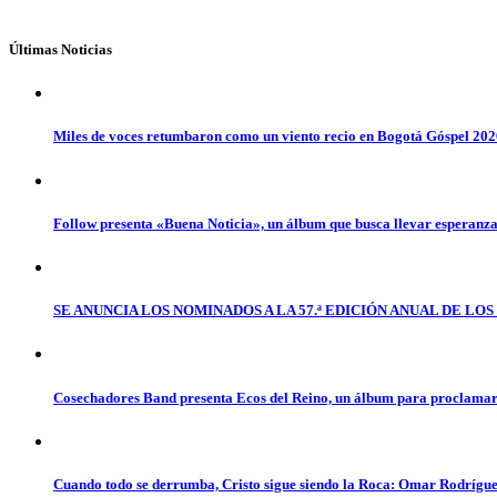
Últimas Noticias
Miles de voces retumbaron como un viento recio en Bogotá Góspel 20
Follow presenta «Buena Noticia», un álbum que busca llevar esperanz
SE ANUNCIA LOS NOMINADOS A LA 57.ª EDICIÓN ANUAL DE L
Cosechadores Band presenta Ecos del Reino, un álbum para proclamar 
Cuando todo se derrumba, Cristo sigue siendo la Roca: Omar Rodrígue