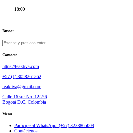
18:00
Buscar
Contacto
https://feaktiva.com
+57 (1) 3058261262
feaktiva@gmail.com
Calle 16 sur No. 12f-56
Bogotá D.C. Colombia
Menu
Participe al WhatsApp: (+57) 3238865009
Contáctenos