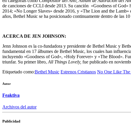
en categorías como
Compositor del Año,
Álbum de Adoración del Añ
de canciones de CCLI desde 2013. Su canción «Goodness of God» ha m
2014; «No Longer Slaves» desde 2016, y «The Lion and the Lamb» de
años, Bethel Music se ha posicionado continuamente dentro de las 10 
ACERCA DE JEN JOHNSON:
Jenn Johnson es la co-fundadora y presidente de Bethel Music y Beth
fundamental en 17 álbumes de Bethel Music, los cuales han influenciado
incluyendo «Goodness of God», «Holy Forever» y «The Blood». Fu
triunfar. Su primer libro,
All Things Lovely,
fue publicado en noviemb
Etiquetado como:
Bethel Music
Estrenos Cristianos
No One Like The
Autor
Feaktiva
Archivos del autor
Publicidad