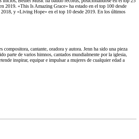
s inicios, Bethel Music ha batido récords, posicionándose en el top 25
en 2019. «This Is Amazing Grace» ha estado en el top 100 desde
2018, y «Living Hope» en el top 10 desde 2019. En los últimos
 compositora, cantante, oradora y autora. Jenn ha sido una pieza
sido parte de varios himnos, cantados mundialmente por la iglesia,
etende inspirar, equipar e impulsar a mujeres de cualquier edad a