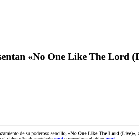
sentan «No One Like The Lord (
nzamiento de su poderoso sencillo,
«No One Like The Lord (Live)»
,
n el video oficial; escúchalo
aquí
y reproduce el video
aquí
.