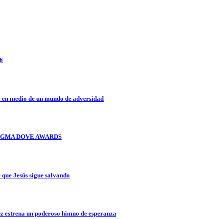
26
a en medio de un mundo de adversidad
OS GMA DOVE AWARDS
que Jesús sigue salvando
z estrena un poderoso himno de esperanza