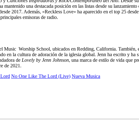
o
y
Canciones Inspiradoras y Rock/Contemporáneo del Año
. Desde su
antenido una destacada posición en las listas desde su lanzamiento 
sde 2017. Además, «Reckless Love» ha aparecido en el top 25 desde 
principales emisoras de radio.
el Music Worship School, ubicados en Redding, California. También, es
 en la cultura de adoración de la iglesia global. Jenn ha escrito y ha 
ndadora de
Lovely by Jenn Johnson
, una marca de estilo de vida que pr
re de 2021.
 Lord
No One Like The Lord (Live)
Nueva Musica