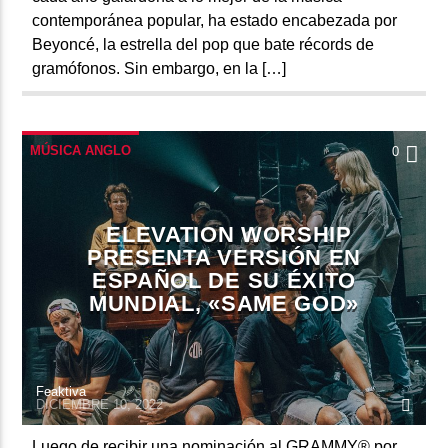
contemporánea popular, ha estado encabezada por
Beyoncé, la estrella del pop que bate récords de
gramófonos. Sin embargo, en la […]
MÚSICA ANGLO
0
ELEVATION WORSHIP
PRESENTA VERSIÓN EN
ESPAÑOL DE SU ÉXITO
MUNDIAL, «SAME GOD»
Feaktiva
DICIEMBRE 10, 2022
Luego de recibir una nominación al GRAMMY® por