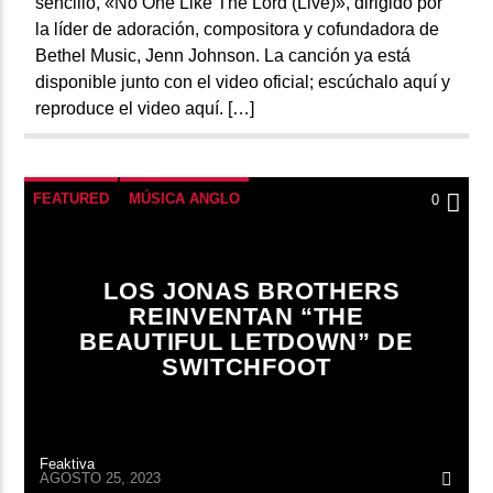
sencillo, «No One Like The Lord (Live)», dirigido por
la líder de adoración, compositora y cofundadora de
Bethel Music, Jenn Johnson. La canción ya está
disponible junto con el video oficial; escúchalo aquí y
reproduce el video aquí. […]
FEATURED
MÚSICA ANGLO
0
LOS JONAS BROTHERS
REINVENTAN “THE
BEAUTIFUL LETDOWN” DE
SWITCHFOOT
Feaktiva
AGOSTO 25, 2023