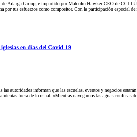
e Adarga Group, e impartido por Malcolm Hawker CEO de CCLI Únete a
 por tus esfuerzos como compositor. Con la participación especial d
iglesias en días del Covid-19
s las autoridades informan que las escuelas, eventos y negocios estará
ramientas fuera de lo usual. «Mientras navegamos las aguas confusas de