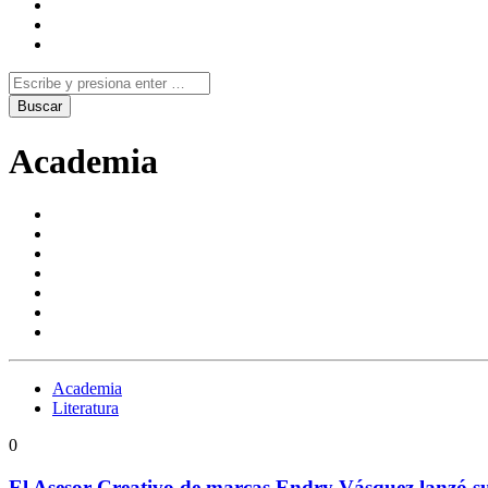
Academia
Academia
Literatura
0
El Asesor Creativo de marcas Endry Vásquez lanzó s