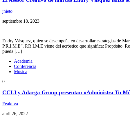
jnieto
septiembre 18, 2023
Endry Vásquez, quien se desempeña en desarrollar estrategias de Mark
P.R.I.M.E”. P.R.I.M.E viene del acróstico que significa: Propósito, Re
pueda […]
Academia
Conferencia
Música
0
CCLI y Adarga Group presentan «Administra Tu Música»
Feaktiva
abril 26, 2022