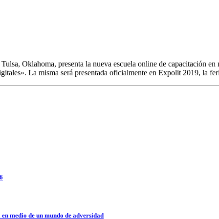
Tulsa, Oklahoma, presenta la nueva escuela online de capacitación en me
ales». La misma será presentada oficialmente en Expolit 2019, la feri
26
a en medio de un mundo de adversidad