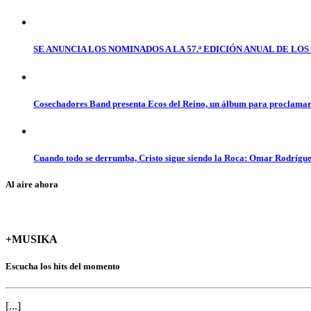
SE ANUNCIA LOS NOMINADOS A LA 57.ª EDICIÓN ANUAL DE L
Cosechadores Band presenta Ecos del Reino, un álbum para proclamar 
Cuando todo se derrumba, Cristo sigue siendo la Roca: Omar Rodrígue
Al aire ahora
+MUSIKA
Escucha los hits del momento
[...]