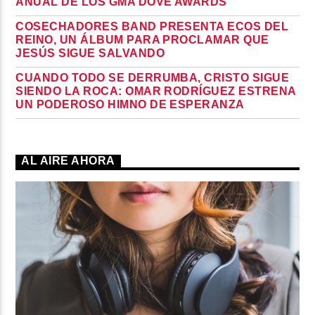
ANUAL DE LOS GMA DOVE AWARDS
COSECHADORES BAND PRESENTA ECOS DEL
REINO, UN ÁLBUM PARA PROCLAMAR QUE
JESÚS SIGUE SALVANDO
CUANDO TODO SE DERRUMBA, CRISTO SIGUE
SIENDO LA ROCA: OMAR RODRÍGUEZ ESTRENA
UN PODEROSO HIMNO DE ESPERANZA
AL AIRE AHORA