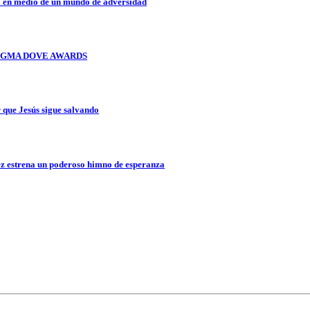
a en medio de un mundo de adversidad
OS GMA DOVE AWARDS
que Jesús sigue salvando
z estrena un poderoso himno de esperanza