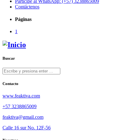
Participe al WhatsApp: (+57) 3238865009
Contáctenos
Páginas
1
Buscar
Contacto
www.feaktiva.com
+57 3238865009
feaktiva@gmail.com
Calle 16 sur No. 12F-56