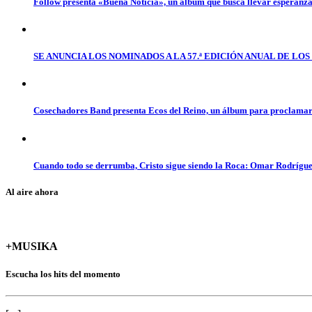
Follow presenta «Buena Noticia», un álbum que busca llevar esperanz
SE ANUNCIA LOS NOMINADOS A LA 57.ª EDICIÓN ANUAL DE L
Cosechadores Band presenta Ecos del Reino, un álbum para proclamar 
Cuando todo se derrumba, Cristo sigue siendo la Roca: Omar Rodrígue
Al aire ahora
+MUSIKA
Escucha los hits del momento