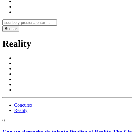
Reality
Concurso
Reality
0
Con un derroche de talento finaliza el Reality The 