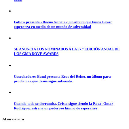
Follow presenta «Buena Noticia», un álbum que busca llevar
esperanza en medio de un mundo de adversidad
SE ANUNCIA LOS NOMINADOS A LA 57.ª EDICIÓN ANUAL DE
LOS GMA DOVE AWARDS
Cosechadores Band presenta Ecos del Reino, un álbum para
proclamar que Jesús sigue salvando
Cuando todo se derrumba, Cristo sigue siendo la Roca: Omar
Rodríguez estrena un poderoso himno de esperanza
Al aire ahora