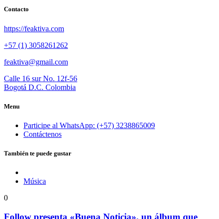
Contacto
https://feaktiva.com
+57 (1) 3058261262
feaktiva@gmail.com
Calle 16 sur No. 12f-56
Bogotá D.C. Colombia
Menu
Participe al WhatsApp: (+57) 3238865009
Contáctenos
También te puede gustar
Música
0
Follow presenta «Buena Noticia», un álbum que