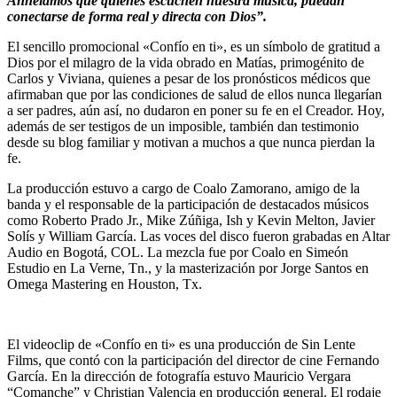
Anhelamos que quienes escuchen nuestra música, puedan
conectarse de forma real y directa con Dios”.
El sencillo promocional «Confío en ti», es un símbolo de gratitud a
Dios por el milagro de la vida obrado en Matías, primogénito de
Carlos y Viviana, quienes a pesar de los pronósticos médicos que
afirmaban que por las condiciones de salud de ellos nunca llegarían
a ser padres, aún así, no dudaron en poner su fe en el Creador. Hoy,
además de ser testigos de un imposible, también dan testimonio
desde su blog familiar y motivan a muchos a que nunca pierdan la
fe.
La producción estuvo a cargo de Coalo Zamorano, amigo de la
banda y el responsable de la participación de destacados músicos
como Roberto Prado Jr., Mike Zúñiga, Ish y Kevin Melton, Javier
Solís y William García. Las voces del disco fueron grabadas en Altar
Audio en Bogotá, COL. La mezcla fue por Coalo en Simeón
Estudio en La Verne, Tn., y la masterización por Jorge Santos en
Omega Mastering en Houston, Tx.
El videoclip de «Confío en ti» es una producción de Sin Lente
Films, que contó con la participación del director de cine Fernando
García. En la dirección de fotografía estuvo Mauricio Vergara
“Comanche” y Christian Valencia en producción general. El rodaje