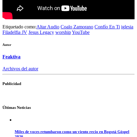
Etiquetado como:
Altar Audio
Coalo Zamorano
Confío En Ti
iglesia
Filadelfia JV
Jesus Legacy
worship
YouTube
Autor
Feaktiva
Archivos del autor
Publicidad
Últimas Noticias
Miles de voces retumbaron como un viento recio en Bogotá Góspel
2026