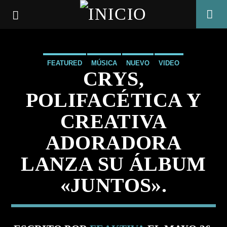
FEATURED
MÚSICA
NUEVO
VIDEO
CRYS,
POLIFACÉTICA Y
CREATIVA
ADORADORA
LANZA SU ÁLBUM
«JUNTOS».
CANCIÓN ACTUAL
TÍTULO