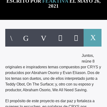
ESCRITO POR
FEAKTIVA
EL MAYO 26,
ARTISTA
2021
Juntos,
reúne 8
originales e inspiradores temas compuestos por CRYS y
producidos por Abraham Osorio y Evan Eliason. Dos de
los temas son duetos, uno de ellos interpretado junto a
Teddy Obot, On The Surface; y, otro con su esposo y
productor, Abraham Osorio, We All Need Saving.
El propósito de este proyecto es dar paz y fortaleza a
quienes lo escuchen, en palabras de CRYS nos