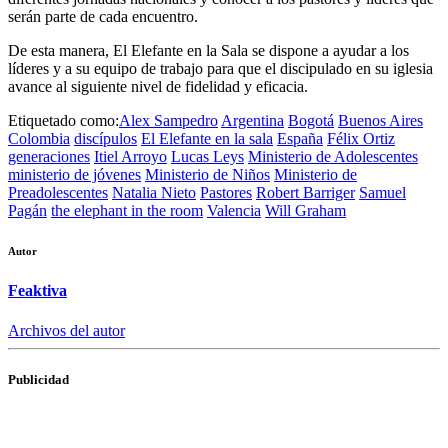
serán parte de cada encuentro.
De esta manera, El Elefante en la Sala se dispone a ayudar a los
líderes y a su equipo de trabajo para que el discipulado en su iglesia
avance al siguiente nivel de fidelidad y eficacia.
Etiquetado como:
Alex Sampedro
Argentina
Bogotá
Buenos Aires
Colombia
discípulos
El Elefante en la sala
España
Félix Ortiz
generaciones
Itiel Arroyo
Lucas Leys
Ministerio de Adolescentes
ministerio de jóvenes
Ministerio de Niños
Ministerio de
Preadolescentes
Natalia Nieto
Pastores
Robert Barriger
Samuel
Pagán
the elephant in the room
Valencia
Will Graham
Autor
Feaktiva
Archivos del autor
Publicidad