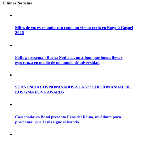
Últimas Noticias
Miles de voces retumbaron como un viento recio en Bogotá Góspel
2026
Follow presenta «Buena Noticia», un álbum que busca llevar
esperanza en medio de un mundo de adversidad
SE ANUNCIA LOS NOMINADOS A LA 57.ª EDICIÓN ANUAL DE
LOS GMA DOVE AWARDS
Cosechadores Band presenta Ecos del Reino, un álbum para
proclamar que Jesús sigue salvando