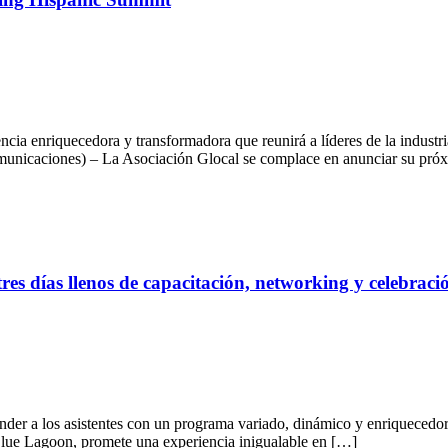
ia enriquecedora y transformadora que reunirá a líderes de la industria
municaciones) – La Asociación Glocal se complace en anunciar su pró
 días llenos de capacitación, networking y celebraci
nder a los asistentes con un programa variado, dinámico y enriquecedor
 Blue Lagoon, promete una experiencia inigualable en […]