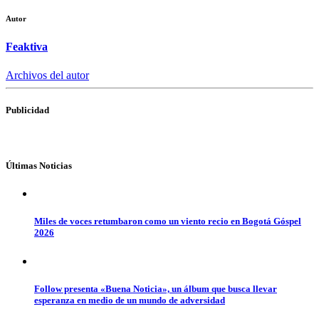
Autor
Feaktiva
Archivos del autor
Publicidad
Últimas Noticias
Miles de voces retumbaron como un viento recio en Bogotá Góspel
2026
Follow presenta «Buena Noticia», un álbum que busca llevar
esperanza en medio de un mundo de adversidad