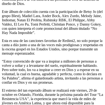
diseño de Dios.
Este álbum de colección cuenta con la participación de Betsy Jo (del
grupo Blest), Madiel Lara, Ander Bock, Alex Zurdo, Melody Jaine,
Indiomar, Natan El Profeta, Rubinsky RBK, El Philippe, Abby
Valdez, El Leo Pa, Tomi Perfetti, Christian Ponce, y Danny Gokey,
con quien interpreta el corte promocional del álbum titulado “No
Hay Nada Imposible”.
Esta es una de las canciones favoritas de Redimi2, no solo porque la
canta a dúo junto a una de las voces más prodigiosas y respetadas en
la escena gospel en los Estados Unidos, sino porque transmite un
mensaje esperanzador.
“Estoy convencido de que va a inspirar a millones de personas a
volver a soñar y a levantarse del suelo, espiritualmente hablando.
Pero sobre todo, los va a inspirar a creer en Dios y a esperar en su
voluntad, la cual es buena, agradable y perfecta, como lo declara en
Su Palabra”, afirma el galardonado artista, invitando a las personas a
confiar en Dios y en sus promesas.
El estreno del tan esperado álbum se realizará este viernes, 29 de
octubre en Orlando, Florida, durante la próxima parada del Tour “La
Resistencia USA”, la experiencia que marcó la vida de miles de
jóvenes en América Latina, y que ahora está disponible para la