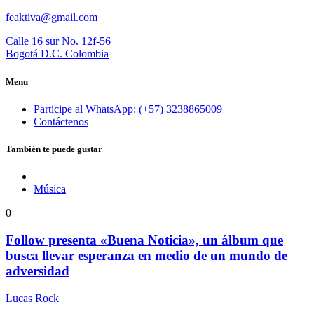
feaktiva@gmail.com
Calle 16 sur No. 12f-56
Bogotá D.C. Colombia
Menu
Participe al WhatsApp: (+57) 3238865009
Contáctenos
También te puede gustar
Música
0
Follow presenta «Buena Noticia», un álbum que
busca llevar esperanza en medio de un mundo de
adversidad
Lucas Rock