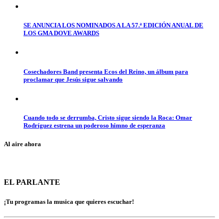
SE ANUNCIA LOS NOMINADOS A LA 57.ª EDICIÓN ANUAL DE
LOS GMA DOVE AWARDS
Cosechadores Band presenta Ecos del Reino, un álbum para
proclamar que Jesús sigue salvando
Cuando todo se derrumba, Cristo sigue siendo la Roca: Omar
Rodríguez estrena un poderoso himno de esperanza
Al aire ahora
EL PARLANTE
¡Tu programas la musica que quieres escuchar!