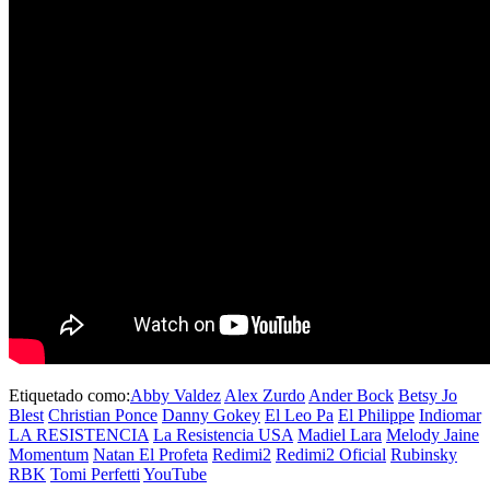
Etiquetado como:
Abby Valdez
Alex Zurdo
Ander Bock
Betsy Jo
Blest
Christian Ponce
Danny Gokey
El Leo Pa
El Philippe
Indiomar
LA RESISTENCIA
La Resistencia USA
Madiel Lara
Melody Jaine
Momentum
Natan El Profeta
Redimi2
Redimi2 Oficial
Rubinsky
RBK
Tomi Perfetti
YouTube