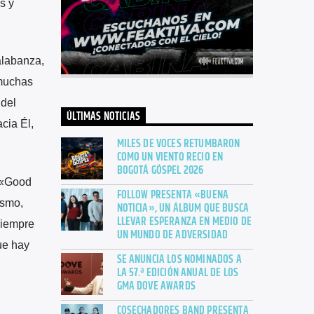
s y
alabanza,
muchas
 del
ÚLTIMAS NOTICIAS
cia Él,
MILES DE VOCES RETUMBARON
COMO UN VIENTO RECIO EN
BOGOTÁ GÓSPEL 2026
y «Good
FOLLOW PRESENTA «BUENA
ismo,
NOTICIA», UN ÁLBUM QUE BUSCA
LLEVAR ESPERANZA EN MEDIO DE
siempre
UN MUNDO DE ADVERSIDAD
ue hay
SE ANUNCIA LOS NOMINADOS A
LA 57.ª EDICIÓN ANUAL DE LOS
GMA DOVE AWARDS
COSECHADORES BAND PRESENTA