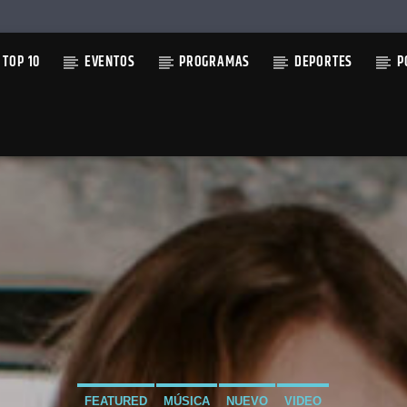
TOP 10
EVENTOS
PROGRAMAS
DEPORTES
P
TUAL
 OF DECISION
ARI
FEATURED
MÚSICA
NUEVO
VIDEO