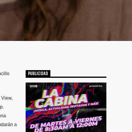
PUBLICIDAD
cillo
 View,
p.
una
yudarán a