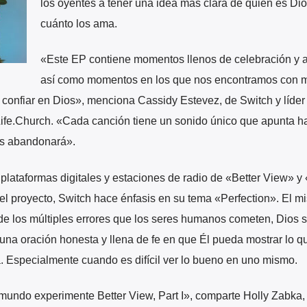
los oyentes a tener una idea más clara de quién es Dio
cuánto los ama.
«Este EP contiene momentos llenos de celebración y 
así como momentos en los que nos encontramos con 
confiar en Dios», menciona Cassidy Estevez, de Switch y líder
Life.Church. «Cada canción tiene un sonido único que apunta ha
os abandonará».
plataformas digitales y estaciones de radio de «Better View» 
del proyecto, Switch hace énfasis en su tema «Perfection». El m
de los múltiples errores que los seres humanos cometen, Dios 
a una oración honesta y llena de fe en que Él pueda mostrar lo q
. Especialmente cuando es difícil ver lo bueno en uno mismo.
undo experimente Better View, Part I», comparte Holly Zabka,