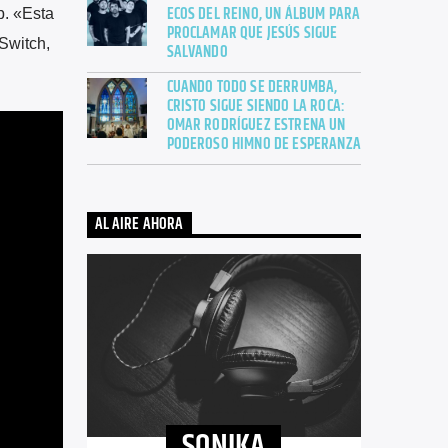
ECOS DEL REINO, UN ÁLBUM PARA
p. «Esta
PROCLAMAR QUE JESÚS SIGUE
Switch,
SALVANDO
CUANDO TODO SE DERRUMBA,
CRISTO SIGUE SIENDO LA ROCA:
OMAR RODRÍGUEZ ESTRENA UN
PODEROSO HIMNO DE ESPERANZA
AL AIRE AHORA
SONIKA