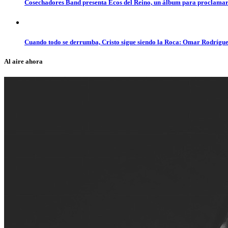
Cosechadores Band presenta Ecos del Reino, un álbum para proclamar 
Cuando todo se derrumba, Cristo sigue siendo la Roca: Omar Rodrígue
Al aire ahora