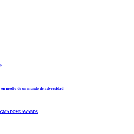
26
a en medio de un mundo de adversidad
OS GMA DOVE AWARDS