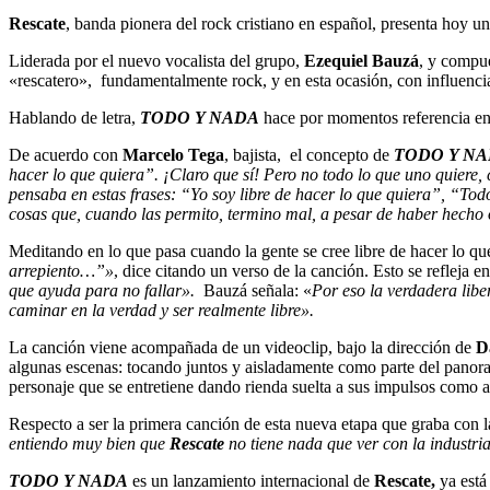
Rescate
, banda pionera del rock cristiano en español, presenta hoy u
Liderada por el nuevo vocalista del grupo,
Ezequiel Bauzá
, y compue
«rescatero», fundamentalmente rock, y en esta ocasión, con influenc
Hablando de letra,
TODO Y NADA
hace por momentos referencia en 
De acuerdo con
Marcelo Tega
, bajista, el concepto de
TODO Y NA
hacer lo que quiera”. ¡Claro que sí! Pero no todo lo que uno quiere, c
pensaba en estas frases: “Yo soy libre de hacer lo que quiera”, “To
cosas que, cuando las permito, termino mal, a pesar de haber hecho 
Meditando en lo que pasa cuando la gente se cree libre de hacer lo qu
arrepiento…”»
, dice citando un verso de la canción. Esto se refleja e
que ayuda para no fallar».
Bauzá señala: «
Por eso la verdadera libe
caminar en la verdad y ser realmente libre».
La canción viene acompañada de un videoclip, bajo la dirección de
D
algunas escenas: tocando juntos y aisladamente como parte del panor
personaje que se entretiene dando rienda suelta a sus impulsos como a 
Respecto a ser la primera canción de esta nueva etapa que graba con 
entiendo muy bien que
Rescate
no tiene nada que ver con la industri
TODO Y NADA
es un lanzamiento internacional de
Rescate,
ya está