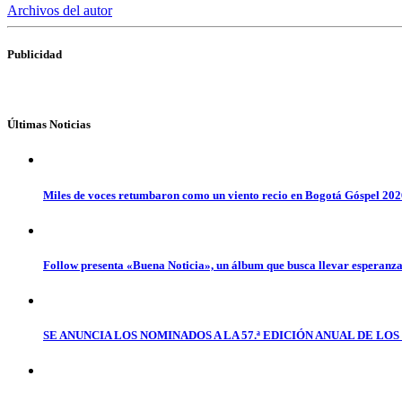
Archivos del autor
Publicidad
Últimas Noticias
Miles de voces retumbaron como un viento recio en Bogotá Góspel 20
Follow presenta «Buena Noticia», un álbum que busca llevar esperanz
SE ANUNCIA LOS NOMINADOS A LA 57.ª EDICIÓN ANUAL DE L