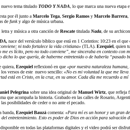
n nuevo tema titulado
TODO Y NADA
, lo que marca una nueva etapa e
sta por él junto a
Marcelo Tega
,
Sergio Ramos
y
Marcelo Barrera
,
ias de
funk
y algo de música urbana.
letra y música a otra canción de
Rescate
titulada
Nada
, de su archic
DA,
nace del versículo bíblico que está en 1 Corintios: 10:23 en el que 
onviene; ni todo fortalece la vida cristiana»
(TLA).
Ezequiel
, quien t
do me es lícito, pero no todo conviene”, me sinceraba en contexto co
o dicho lo que quería, de haberme entretenido o de haberla “pasado b
e quiera,
Ezequiel
reflexionó en que
«por nuestra naturaleza humana,
n los versos de este nuevo sencillo:
«No es mi voluntad la que me lleva 
rtad está en Cristo, en la cruz, en su amor. Cada día me recuerdo a mí 
aniel Pelegrina
sobre una idea original de
Manuel Wirtz
, que refleja
ama que acompaña la historia. Grabado en las calles de Rosario, Argen
las posibilidades de ceder o no ante el pecado.
la banda,
Ezequiel Bauzá
comenta:
«Para mí es un honor y un gran des
a del entretenimiento. Esto es poder de Dios en acción para salvación d
 disponible en todas las plataformas digitales y el video podrá ser disfr