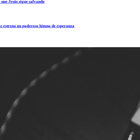
que Jesús sigue salvando
z estrena un poderoso himno de esperanza