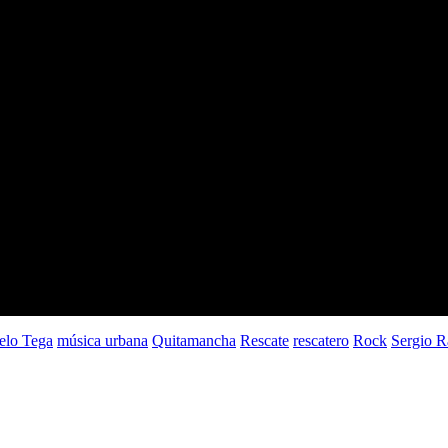
elo Tega
música urbana
Quitamancha
Rescate
rescatero
Rock
Sergio 