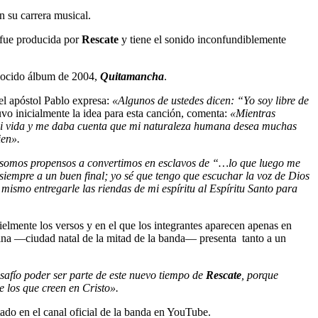
n su carrera musical.
 fue producida por
Rescate
y tiene el sonido inconfundiblemente
onocido álbum de 2004,
Quitamancha
.
el apóstol Pablo expresa:
«Algunos de ustedes dicen: “Yo soy libre de
uvo inicialmente la idea para esta canción, comenta:
«Mientras
n mi vida y me daba cuenta que mi naturaleza humana desea muchas
ien».
 somos propensos a convertimos en esclavos de “…lo que luego me
siempre a un buen final; yo sé que tengo que escuchar la voz de Dios
mismo entregarle las riendas de mi espíritu al Espíritu Santo para
 fielmente los versos y en el que los integrantes aparecen apenas en
tina —ciudad natal de la mitad de la banda— presenta tanto a un
afío poder ser parte de este nuevo tiempo de
Rescate
, porque
e los que creen en Cristo».
utado en el canal oficial de la banda en YouTube.