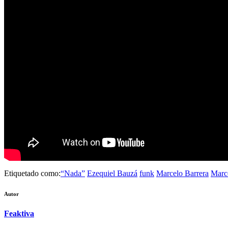
Etiquetado como:
“Nada”
Ezequiel Bauzá
funk
Marcelo Barrera
Marc
Autor
Feaktiva