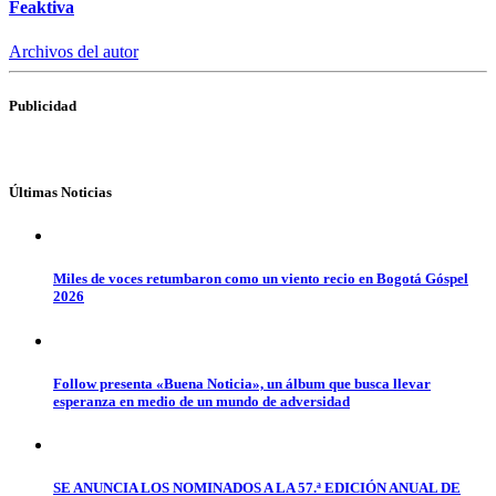
Feaktiva
Archivos del autor
Publicidad
Últimas Noticias
Miles de voces retumbaron como un viento recio en Bogotá Góspel
2026
Follow presenta «Buena Noticia», un álbum que busca llevar
esperanza en medio de un mundo de adversidad
SE ANUNCIA LOS NOMINADOS A LA 57.ª EDICIÓN ANUAL DE