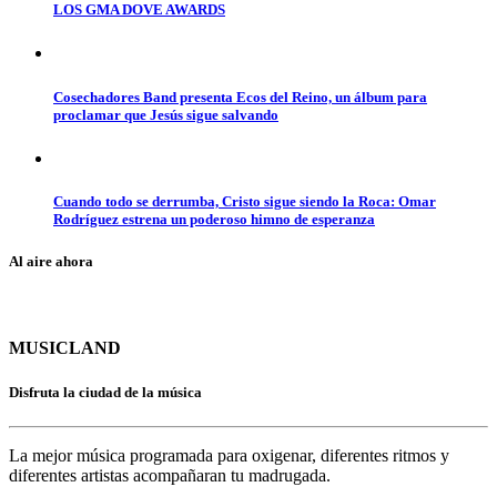
LOS GMA DOVE AWARDS
Cosechadores Band presenta Ecos del Reino, un álbum para
proclamar que Jesús sigue salvando
Cuando todo se derrumba, Cristo sigue siendo la Roca: Omar
Rodríguez estrena un poderoso himno de esperanza
Al aire ahora
MUSICLAND
Disfruta la ciudad de la música
La mejor música programada para oxigenar, diferentes ritmos y
diferentes artistas acompañaran tu madrugada.