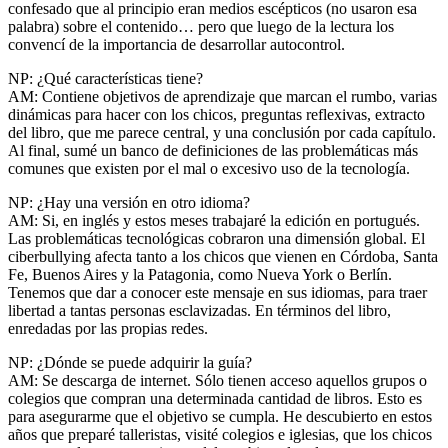
confesado que al principio eran medios escépticos (no usaron esa
palabra) sobre el contenido… pero que luego de la lectura los
convencí de la importancia de desarrollar autocontrol.
NP: ¿Qué características tiene?
AM: Contiene objetivos de aprendizaje que marcan el rumbo, varias
dinámicas para hacer con los chicos, preguntas reflexivas, extracto
del libro, que me parece central, y una conclusión por cada capítulo.
Al final, sumé un banco de definiciones de las problemáticas más
comunes que existen por el mal o excesivo uso de la tecnología.
NP: ¿Hay una versión en otro idioma?
AM: Si, en inglés y estos meses trabajaré la edición en portugués.
Las problemáticas tecnológicas cobraron una dimensión global. El
ciberbullying afecta tanto a los chicos que vienen en Córdoba, Santa
Fe, Buenos Aires y la Patagonia, como Nueva York o Berlín.
Tenemos que dar a conocer este mensaje en sus idiomas, para traer
libertad a tantas personas esclavizadas. En términos del libro,
enredadas por las propias redes.
NP: ¿Dónde se puede adquirir la guía?
AM: Se descarga de internet. Sólo tienen acceso aquellos grupos o
colegios que compran una determinada cantidad de libros. Esto es
para asegurarme que el objetivo se cumpla. He descubierto en estos
años que preparé talleristas, visité colegios e iglesias, que los chicos